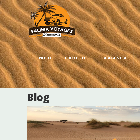
Pasar
al
contenido
principal
MAIN
INICIO
CIRCUITOS
LA AGENCIA
NAVIGATION
Blog