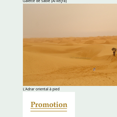
Galette de sable (Al keçra)
L’Adrar oriental à pied