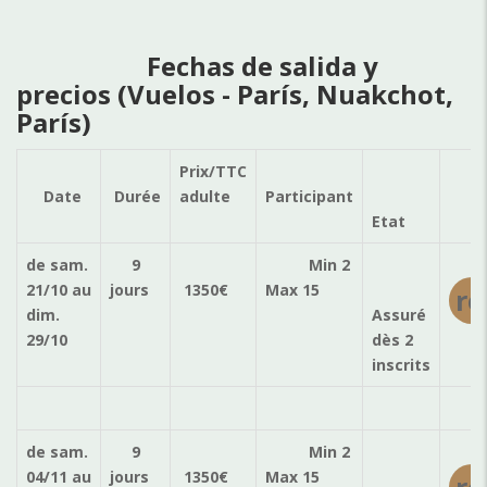
Fechas de salida y
precios (Vuelos - París, Nuakchot,
París)
Prix/TTC
Ré
Date
Durée
adulte
Participant
Etat
de sam.
9
Min 2
21/10
au
jours
1350
€
Max 15
ré
dim.
Assuré
29/10
dès 2
inscrits
de sam.
9
Min 2
04/11
au
jours
1350
€
Max 15