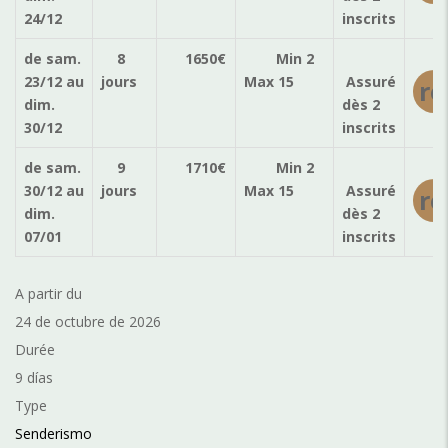
24/12
inscrits
de sam.
8
1650
€
Min 2
23/12
au
jours
Max 15
Assuré
ré
dim.
dès 2
30/12
inscrits
de sam.
9
1710
€
Min 2
30/12
au
jours
Max 15
Assuré
ré
dim.
dès 2
07/01
inscrits
A partir du
24 de octubre de 2026
Durée
9 días
Type
Senderismo