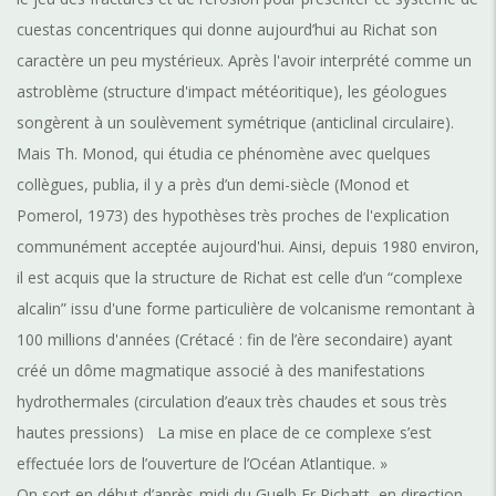
cuestas concentriques qui donne aujourd’hui au Richat son
caractère un peu mystérieux. Après l'avoir interprété comme un
astroblème (structure d'impact météoritique), les géologues
songèrent à un soulèvement symétrique (anticlinal circulaire).
Mais Th. Monod, qui étudia ce phénomène avec quelques
collègues, publia, il y a près d’un demi-siècle (Monod et
Pomerol, 1973) des hypothèses très proches de l'explication
communément acceptée aujourd'hui. Ainsi, depuis 1980 environ,
il est acquis que la structure de Richat est celle d’un “complexe
alcalin” issu d'une forme particulière de volcanisme remontant à
100 millions d'années (Crétacé : fin de l’ère secondaire) ayant
créé un dôme magmatique associé à des manifestations
hydrothermales (circulation d’eaux très chaudes et sous très
hautes pressions) La mise en place de ce complexe s’est
effectuée lors de l’ouverture de l’Océan Atlantique. »
On sort en début d’après-midi du Guelb Er Richatt en direction