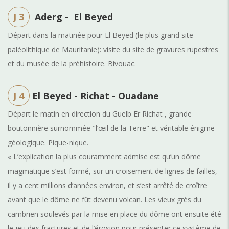
J 3
Aderg - El Beyed
Départ dans la matinée pour El Beyed (le plus grand site
paléolithique de Mauritanie): visite du site de gravures rupestres
et du musée de la préhistoire. Bivouac.
J 4
El Beyed - Richat - Ouadane
Départ le matin en direction du Guelb Er Richat , grande
boutonnière surnommée "l’œil de la Terre" et véritable énigme
géologique. Pique-nique.
« L’explication la plus couramment admise est qu’un dôme
magmatique s’est formé, sur un croisement de lignes de failles,
il y a cent millions d’années environ, et s’est arrêté de croître
avant que le dôme ne fût devenu volcan. Les vieux grès du
cambrien soulevés par la mise en place du dôme ont ensuite été
le jeu des fractures et de l’érosion pour présenter ce système de