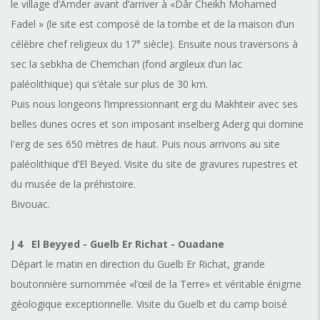
le village d’Amder avant d’arriver à «Dâr Cheikh Mohamed
Fadel » (le site est composé de la tombe et
de la maison
d’un
célèbre chef religieux du 17° siècle). Ensuite nous traversons à
sec la sebkha de Chemchan (fond argileux d’un lac
paléolithique) qui s’étale sur plus de 30 km.
Puis nous longeons l’impressionnant erg du Makhteir avec ses
belles dunes ocres et son imposant inselberg Aderg qui domine
l'erg de ses 650 mètres de haut. Puis nous arrivons au site
paléolithique d’El Beyed. Visite du site de gravures rupestres et
du musée de la préhistoire.
Bivouac.
J 4
El Beyyed - Guelb Er Richat - Ouadane
Départ le matin en direction du Guelb Er Richat, grande
boutonnière surnommée «l’œil de la Terre» et véritable énigme
géologique exceptionnelle. Visite du Guelb et du camp boisé